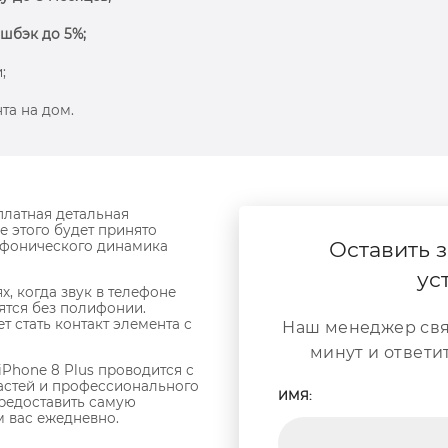
шбэк до 5%;
;
та на дом.
платная детальная
е этого будет принято
Оставить з
ифонического динамика
ус
х, когда звук в телефоне
ятся без полифонии.
 стать контакт элемента с
Наш менеджер свя
минут и ответи
Phone 8 Plus проводится с
астей и профессионального
ИМЯ:
редоставить самую
м вас ежедневно.