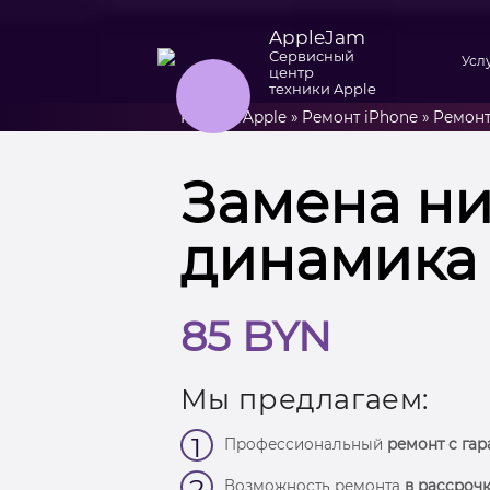
AppleJam
Сервисный
Усл
центр
техники Apple
Ремонт Apple
»
Ремонт iPhone
»
Ремонт
Замена н
динамика 
85 BYN
Мы предлагаем:
1
Профессиональный
ремонт с гар
2
Возможность ремонта
в рассрочк