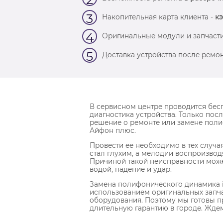
3
Накопительная карта клиента -
кэ
4
Оригинальные модули и запчасти
5
Доставка устройства после ремон
В сервисном центре проводится бес
диагностика устройства. Только посл
решение о ремонте или замене пол
Айфон плюс.
Провести ее необходимо в тех случая
стал глухим, а мелодии воспроизвод
Причиной такой неисправности может
водой, падение и удар.
Замена полифонического динамика i
использованием оригинальных запч
оборудования. Поэтому мы готовы п
длительную гарантию в городе. Жде