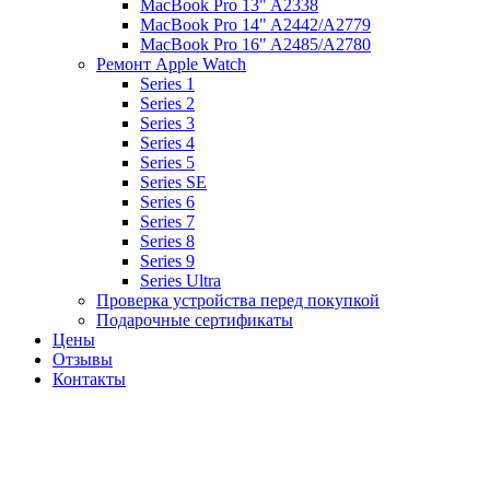
MacBook Pro 13" A2338
MacBook Pro 14" A2442/A2779
MacBook Pro 16" A2485/A2780
Ремонт Apple Watch
Series 1
Series 2
Series 3
Series 4
Series 5
Series SE
Series 6
Series 7
Series 8
Series 9
Series Ultra
Проверка устройства перед покупкой
Подарочные сертификаты
Цены
Отзывы
Контакты