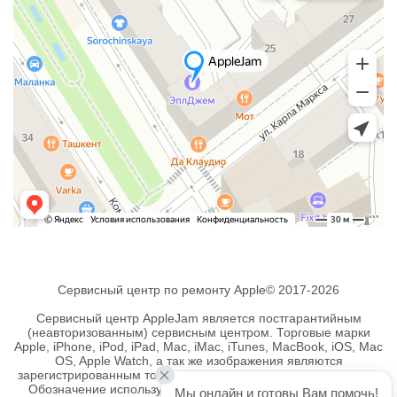
Сервисный центр по ремонту Apple© 2017-2026
Сервисный центр AppleJam является постгарантийным
(неавторизованным) сервисным центром. Торговые марки
Apple, iPhone, iPod, iPad, Mac, iMac, iTunes, MacBook, iOS, Mac
OS, Apple Watch, а так же изображения являются
зарегистрированным товарными знаками компании Apple Inc.
Обозначение используется не с целью индивидуализации
Мы онлайн и готовы Вам помочь!