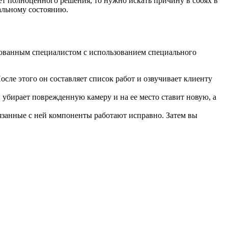
ет полноценного решения, то нужно искать причину в сбоях в
мальному состоянию.
ированным специалистом с использованием специального
осле этого он составляет список работ и озвучивает клиенту
убирает поврежденную камеру и на ее место ставит новую, а
вязанные с ней компоненты работают исправно. Затем вы