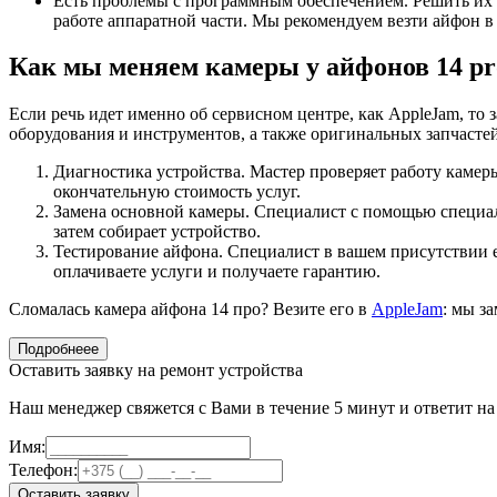
Есть проблемы с программным обеспечением. Решить их п
работе аппаратной части. Мы рекомендуем везти айфон в
Как мы меняем камеры у айфонов 14 pr
Если речь идет именно об сервисном центре, как AppleJam, т
оборудования и инструментов, а также оригинальных запчастей
Диагностика устройства. Мастер проверяет работу камеры
окончательную стоимость услуг.
Замена основной камеры. Специалист с помощью специаль
затем собирает устройство.
Тестирование айфона. Специалист в вашем присутствии ещ
оплачиваете услуги и получаете гарантию.
Сломалась камера айфона 14 про? Везите его в
AppleJam
: мы з
Подробнеее
Оставить заявку на ремонт устройства
Наш менеджер свяжется с Вами в течение 5 минут и ответит н
Имя:
Телефон:
Оставить заявку