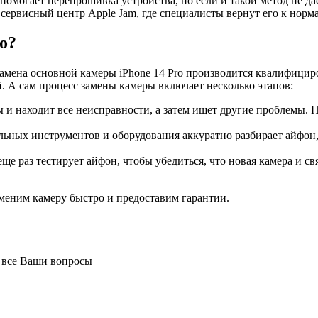
омогает перепрошивка устройства, но если и такой метод не да
 сервисный центр Apple Jam, где специалисты вернут его к нор
o?
о замена основной камеры iPhone 14 Pro производится квалифиц
. А сам процесс замены камеры включает несколько этапов:
 и находит все неисправности, а затем ищет другие проблемы. П
ных инструментов и оборудования аккуратно разбирает айфон, 
е раз тестирует айфон, чтобы убедиться, что новая камера и с
аменим камеру быстро и предоставим гарантии.
а все Ваши вопросы