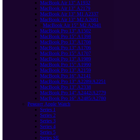
MacBook Air 13" A1932
MacBook Air 13" A2179
MacBook Air 13" M1 A2337
MacBook Air 13" M2 A2681
>
MacBook Air 15" M2 A2941
MacBook Pro 13" A1502
MacBook Pro 15" A1398
MacBook Pro 13" A1708
MacBook Pro 13" A1706
MacBook Pro 15" A1707
MacBook Pro 13" A1989
MacBook Pro 15" A1990
MacBook Pro 13" A2159
MacBook Pro 16" A2141
MacBook Pro 13" A2289/A2251
MacBook Pro 13" A2338
MacBook Pro 14" A2442/A2779
MacBook Pro 16" A2485/A2780
Ремонт Apple Watch
Series 1
Series 2
Series 3
Series 4
Series 5
Series SE