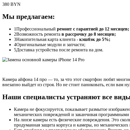
380 BYN
Мы предлагаем:
1
Профессиональный
ремонт с гарантией до 12 месяцев;
2
Возможность ремонта
в рассрочку до 8 месяцев;
3
Накопительная карта клиента -
кэшбэк до 5%;
4
Оригинальные модули и запчасти;
5
Доставка устройства после ремонта на дом.
Камера айфона 14 про — то, за что этот смартфон любят многие
внезапно выйдет из строя. Но не стоит паниковать, если вам н
Наши специалисты устраняют все виды 
Камера не фокусируется, показывает размытое изображе
механических повреждений и заканчивая программными 
На линзе камеры есть физические повреждения. Это скол
продуманная защита корпуса и камеры, но механических п