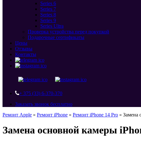
Series 6
Series 7
Series 8
Series 9
Series Ultra
Проверка устройства перед покупкой
Подарочные сертификаты
Цены
Отзывы
Контакты
+ 375 (33) 6-370-370
Заказать звонок бесплатно
Ремонт Apple
»
Ремонт iPhone
»
Ремонт iPhone 14 Pro
»
Замена 
Замена основной камеры iPhon