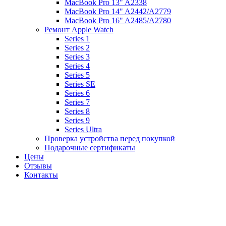
MacBook Pro 13" A2338
MacBook Pro 14" A2442/A2779
MacBook Pro 16" A2485/A2780
Ремонт Apple Watch
Series 1
Series 2
Series 3
Series 4
Series 5
Series SE
Series 6
Series 7
Series 8
Series 9
Series Ultra
Проверка устройства перед покупкой
Подарочные сертификаты
Цены
Отзывы
Контакты