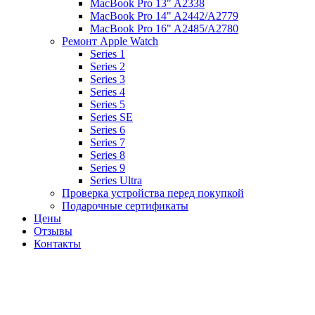
MacBook Pro 13" A2338
MacBook Pro 14" A2442/A2779
MacBook Pro 16" A2485/A2780
Ремонт Apple Watch
Series 1
Series 2
Series 3
Series 4
Series 5
Series SE
Series 6
Series 7
Series 8
Series 9
Series Ultra
Проверка устройства перед покупкой
Подарочные сертификаты
Цены
Отзывы
Контакты