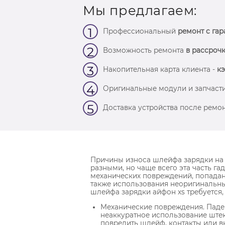
Мы предлагаем:
1
Профессиональный
ремонт с гар
2
Возможность ремонта
в рассрочк
3
Накопительная карта клиента -
кэ
4
Оригинальные модули и запчасти
5
Доставка устройства после ремон
Причины износа шлейфа зарядки на 
разными, но чаще всего эта часть гад
механических повреждений, попадани
также использования неоригинальны
шлейфа зарядки айфон xs требуется, 
Механические повреждения. Паде
неаккуратное использование штек
повредить шлейф, контакты или в