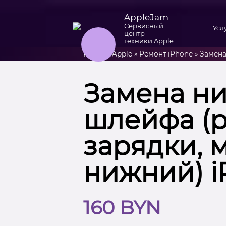
AppleJam
Сервисный
Усл
центр
техники Apple
Ремонт Apple
»
Ремонт iPhone
»
Замена
Замена н
шлейфа (
зарядки, 
нижний) i
160 BYN