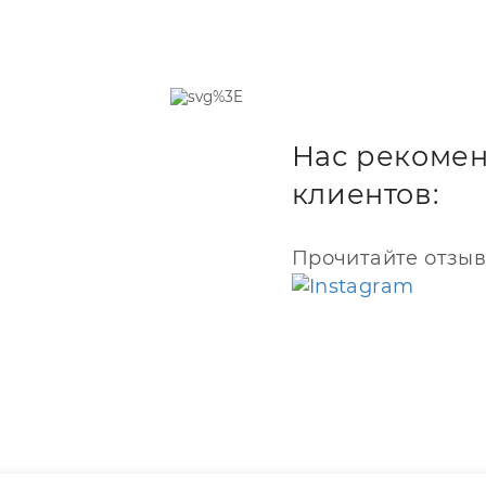
. И только после этого
емы.
вам причину поломки, а
, которое потребуется на
ивает, мастер приступает к
ту.
ерка айфона. Мастер
я (Lightning), собирает и
Нас рекомен
 клиента.
клиентов:
 что вы сразу сможете забрать
рядки айфона XS. Наш
ый график работы,
рый результат, оригинальные
Прочитайте отзыв
е, доступные цены и