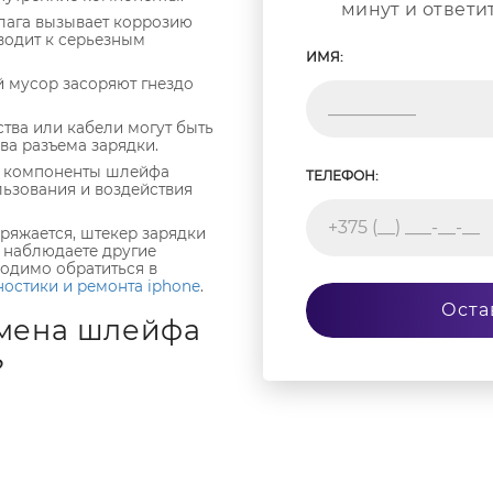
минут и ответи
лага вызывает коррозию
водит к серьезным
ИМЯ:
й мусор засоряют гнездо
тва или кабели могут быть
ва разъема зарядки.
м компоненты шлейфа
ТЕЛЕФОН:
льзования и воздействия
аряжается, штекер зарядки
и наблюдаете другие
ходимо обратиться в
ностики и ремонта iphone
.
Оста
амена шлейфа
?
leJam в Минске
меняют
о этапов:
 бесплатную диагностику,
блем с зарядкой, например,