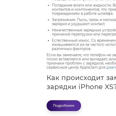
Попадание влаги или жидкости. В
контактов и компонентов, что при
повреждениям в работе шлейфа.
Загрязнения. Пыль, грязь и мелки
зарядки и ухудшают контакт.
Некачественные зарядные устройс
причиной перегрузки или перегре
Естественный износ. Со времене
изнашиваются из-за частого испо
различных факторов.
Если вы замечаете, что телефон не з
плохо вставляется или выпадает, ил
признаки проблем с зарядкой, необ
сервисный центр AppleJam для
диаг
Как происходит з
зарядки iPhone XS
Специалисты
сервисного центра App
шлейф зарядки айфона XS в нескольк
Подробнеее
Диагностика. Мастера проводят
чтобы определить причину про