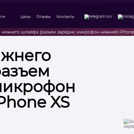
уги
Цены
Отзывы
Контакты
 нижнего шлейфа (разъем зарядки, микрофон нижний) iPhone
ижнего
разъем
микрофон
Phone XS