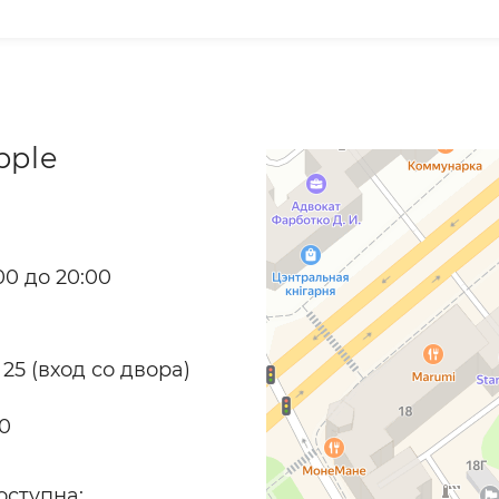
pple
0 до 20:00
 25 (вход со двора)
70
оступна: