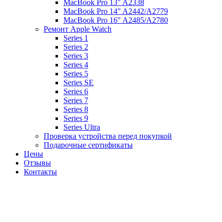
MacBook Pro 13" A2338
MacBook Pro 14" A2442/A2779
MacBook Pro 16" A2485/A2780
Ремонт Apple Watch
Series 1
Series 2
Series 3
Series 4
Series 5
Series SE
Series 6
Series 7
Series 8
Series 9
Series Ultra
Проверка устройства перед покупкой
Подарочные сертификаты
Цены
Отзывы
Контакты