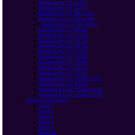
MacBook Air 13" A1932
MacBook Air 13" A2179
MacBook Air 13" M1 A2337
MacBook Air 13" M2 A2681
>
MacBook Air 15" M2 A2941
MacBook Pro 13" A1502
MacBook Pro 15" A1398
MacBook Pro 13" A1708
MacBook Pro 13" A1706
MacBook Pro 15" A1707
MacBook Pro 13" A1989
MacBook Pro 15" A1990
MacBook Pro 13" A2159
MacBook Pro 16" A2141
MacBook Pro 13" A2289/A2251
MacBook Pro 13" A2338
MacBook Pro 14" A2442/A2779
MacBook Pro 16" A2485/A2780
Ремонт Apple Watch
Series 1
Series 2
Series 3
Series 4
Series 5
Series SE