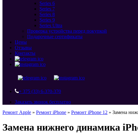
Series 6
Series 7
Series 8
Series 9
Series Ultra
Проверка устройства перед покупкой
Подарочные сертификаты
Цены
Отзывы
Контакты
+ 375 (33) 6-370-370
Заказать звонок бесплатно
Ремонт Apple
»
Ремонт iPhone
»
Ремонт iPhone 12
»
Замена ниж
Замена нижнего динамика iPh