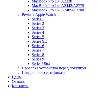
MacBook Pro 13" A2338
MacBook Pro 14" A2442/A2779
MacBook Pro 16" A2485/A2780
Ремонт Apple Watch
Series 1
Series 2
Series 3
Series 4
Series 5
Series SE
Series 6
Series 7
Series 8
Series 9
Series Ultra
Проверка устройства перед покупкой
Подарочные сертификаты
Цены
Отзывы
Контакты