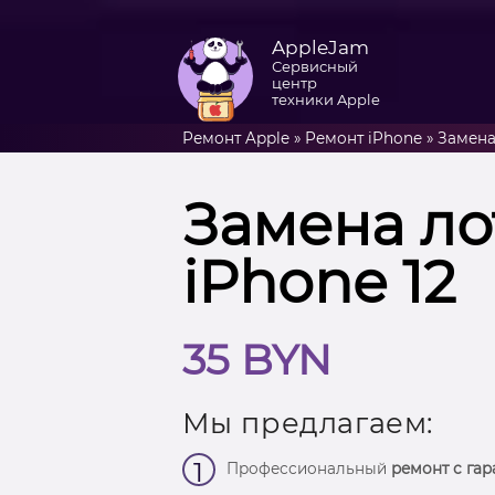
AppleJam
Сервисный
центр
техники Apple
Ремонт Apple
»
Ремонт iPhone
»
Замена
Замена ло
iPhone 12
35 BYN
Мы предлагаем:
1
Профессиональный
ремонт с гар