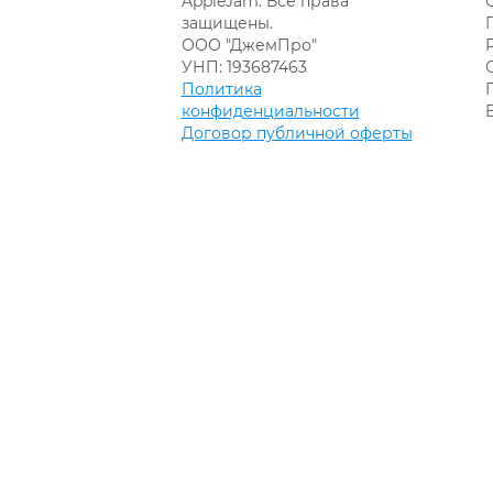
AppleJam. Все права
защищены.
ООО "ДжемПро"
УНП: 193687463
Политика
конфиденциальности
Договор публичной оферты