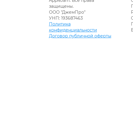
AppleJam. Все права
защищены.
ООО "ДжемПро"
УНП: 193687463
Политика
конфиденциальности
Договор публичной оферты