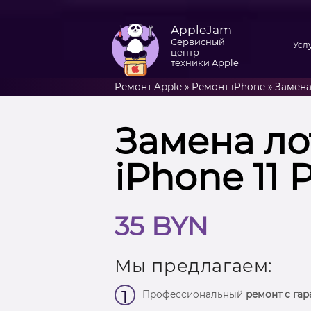
AppleJam
Сервисный
Усл
центр
техники Apple
Ремонт Apple
»
Ремонт iPhone
»
Замена 
Замена ло
iPhone 11 
35 BYN
Мы предлагаем:
1
Профессиональный
ремонт с гар