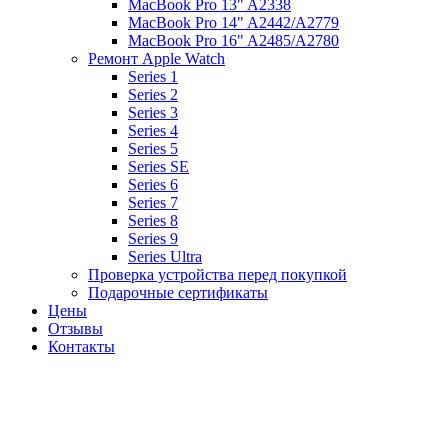
MacBook Pro 13" A2338
MacBook Pro 14" A2442/A2779
MacBook Pro 16" A2485/A2780
Ремонт Apple Watch
Series 1
Series 2
Series 3
Series 4
Series 5
Series SE
Series 6
Series 7
Series 8
Series 9
Series Ultra
Проверка устройства перед покупкой
Подарочные сертификаты
Цены
Отзывы
Контакты