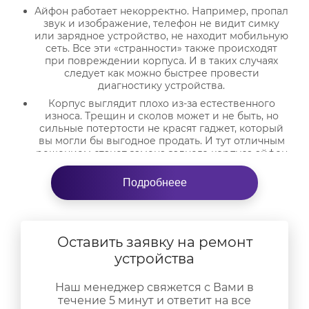
Айфон работает некорректно. Например, пропал
звук и изображение, телефон не видит симку
или зарядное устройство, не находит мобильную
сеть. Все эти «странности» также происходят
при повреждении корпуса. И в таких случаях
следует как можно быстрее провести
диагностику устройства.
Корпус выглядит плохо из-за естественного
износа. Трещин и сколов может и не быть, но
сильные потертости не красят гаджет, который
вы могли бы выгодное продать. И тут отличным
решением станет замена заднего корпуса айфон
13. Это быстро и относительно недорого, да еще
и с официальной гарантией.
Подробнеее
Мы не советуем тянуть с ремонтом айфона с
поврежденным корпусом, потому что даже
незначительные сколы и трещины будут
становиться больше, из-за чего «внутренности»
Оставить заявку на ремонт
устройства могут пострадать от воды и пыли. А это
устройства
приведет к еще большим затратам на ремонт.
Почему стоит доверить ремонт
Наш менеджер свяжется с Вами в
айфона 13 нам?
течение 5 минут и ответит на все