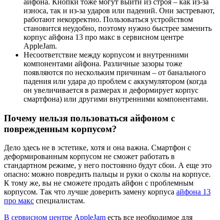
айфона. Кнопки тоже могут выйти из строя – как из-за
износа, так и из-за ударов или падений. Они застревают,
работают некорректно. Пользоваться устройством
становится неудобно, поэтому нужно быстрее заменить
корпус айфона 13 про макс в сервисном центре
AppleJam.
Несоответствие между корпусом и внутренними
компонентами айфона. Различные зазоры тоже
появляются по нескольким причинам – от банального
падения или удара до проблем с аккумулятором (когда
он увеличивается в размерах и деформирует корпус
смартфона) или другими внутренними компонентами.
Почему нельзя пользоваться айфоном с
поврежденным корпусом?
Дело здесь не в эстетике, хотя и она важна. Смартфон с
деформированным корпусом не сможет работать в
стандартном режиме, у него постоянно будут сбои. А еще это
опасно: можно повредить пальцы и руки о сколы на корпусе.
К тому же, вы не сможете продать айфон с проблемным
корпусом. Так что лучше доверить замену корпуса
айфона 13
про макс
специалистам.
В сервисном центре AppleJam
есть все необходимое для