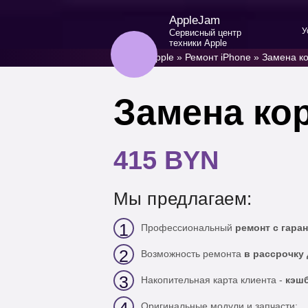
AppleJam
У
Сервисный центр
техники Apple
Ремонт Apple
»
Ремонт iPhone
»
Замена ко
Замена кор
415 BYN
Мы предлагаем:
1
Профессиональный
ремонт с гаран
2
Возможность ремонта
в рассрочку 
3
Накопительная карта клиента -
кэшб
Оригинальные модули и запчасти;