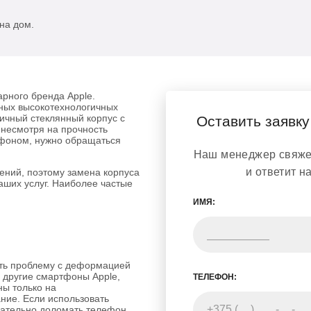
на дом.
арного бренда Apple.
ных высокотехнологичных
ичный стеклянный корпус с
Оставить заявку
несмотря на прочность
лефоном, нужно обращаться
Наш менеджер свяжет
и ответит н
ений, поэтому замена корпуса
аших услуг. Наиболее частые
ИМЯ:
ить проблему с деформацией
и другие смартфоны Apple,
ТЕЛЕФОН:
ны только на
ие. Если использовать
чательно доломать телефон.