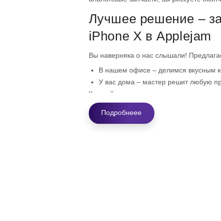
Лучшее решение – з
iPhone X в Applejam
Вы наверняка о нас слышали! Предлага
В нашем офисе – делимся вкусным 
У вас дома – мастер решит любую пр
Каждый мастер из команды занимается 
менее 6 лет. Мы используем только ори
производителя и даем гарантию 12 мес
Подробнеее
Обратитесь к нам, и ваш
iPhone X
снова 