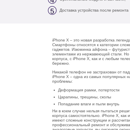
4
5
Доставка устройства после ремонта 
iPhone X – это новая разработка легенд
Смартфоны относятся к категории слож
гаджетов. Изюминка айфона – футурист
элементами из нержавеющей стали. Но 
корпуса, с iPhone X, как и с любым те
бережно.
Никакой телефон не застрахован от пад
iPhone X – одна из самых популярных н
проблемы:
Деформация рамки, потертости
Царапины, трещины, сколы
Попадание влаги и пыли внутрь
Ни в коем случае нельзя пытаться реш
корпуса самостоятельно. iPhone X, как 
имеют сложные конструкции и рассчита
профессиональный ремонт и обслуживан
аналоговые запчасти, вы рискуете окон