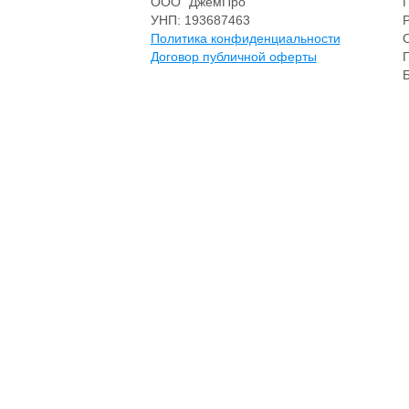
ООО "ДжемПро"
УНП: 193687463
Политика конфиденциальности
Договор публичной оферты