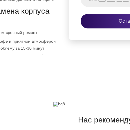
амена корпуса
Оста
ем срочный ремонт:
кофе и приятной атмосферой
облему за 15-30 минут
ремонтом продукции Apple не
гинальные запчасти от
яцев на новые детали.
станет, как новый!
Нас рекоменд