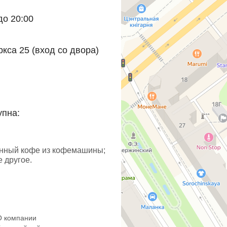
до 20:00
ркса 25 (вход со двора)
упна:
енный кофе из кофемашины;
е другое.
О компании