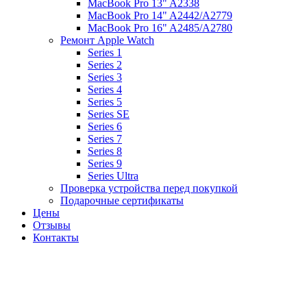
MacBook Pro 13" A2338
MacBook Pro 14" A2442/A2779
MacBook Pro 16" A2485/A2780
Ремонт Apple Watch
Series 1
Series 2
Series 3
Series 4
Series 5
Series SE
Series 6
Series 7
Series 8
Series 9
Series Ultra
Проверка устройства перед покупкой
Подарочные сертификаты
Цены
Отзывы
Контакты