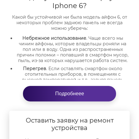
Iphone 6?
Какой бы устойчивой ни была модель айфон 6, от
некоторых проблем заднюю панель не всегда
можно уберечь:
Небрежное использование
. Чаще всего мы
чиним айфоны, которые владельцы роняли на
пол или в воду. Одна из распространенных
причин поломки – попавший в смартфон мусор,
пыль, из-за которых нарушается работа систем.
Перегрев
. Если оставлять смартфон около
отопительных приборов, в помещениях с
высокой температурой и т.д., задняя панель
может деформироваться. Иногда помогает
выправление, но чаще нужна замена корпуса.
Подробнеее
Небольшие царапины.
Мелкие трещинки могут
не нарушать работу систем, но владельцы
решают заменить корпус, чтобы телефон
выглядел аккуратно и эстетичо, как новый.
Оставить заявку на ремонт
Чиним в сервисном центре и на дому. Проводим
устройства
диагностику и консультируем своих клиентов
БЕСПЛАТНО
!