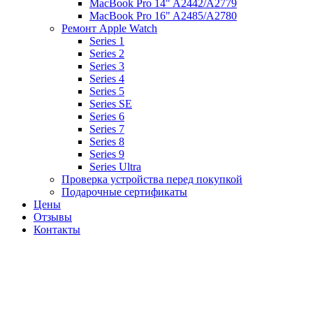
MacBook Pro 14" A2442/A2779
MacBook Pro 16" A2485/A2780
Ремонт Apple Watch
Series 1
Series 2
Series 3
Series 4
Series 5
Series SE
Series 6
Series 7
Series 8
Series 9
Series Ultra
Проверка устройства перед покупкой
Подарочные сертификаты
Цены
Отзывы
Контакты