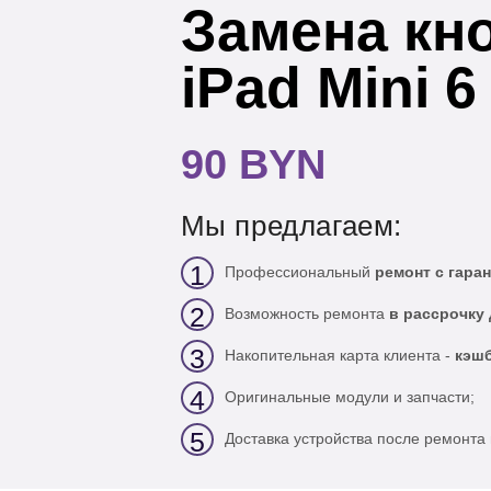
Замена кн
iPad Mini 6
90 BYN
Мы предлагаем:
1
Профессиональный
ремонт с гаран
2
Возможность ремонта
в рассрочку 
3
Накопительная карта клиента -
кэшб
4
Оригинальные модули и запчасти;
5
Доставка устройства после ремонта 