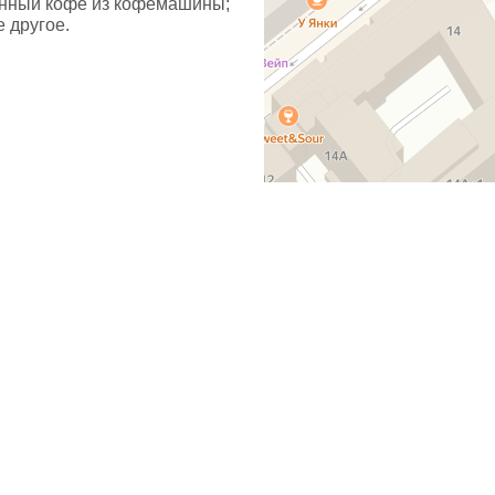
енный кофе из кофемашины;
е другое.
О компании
Гарантийный ремонт
Рассрочка
Оплата
Гарантии
Блог
-2026
арантийным (неавторизованным) сервисным центром. Торговые марки
ch, а так же изображения являются зарегистрированным товарными 
ии соответствующих услуг по ремонту, а с целью информирования 