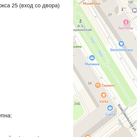
ркса 25 (вход со двора)
упна: