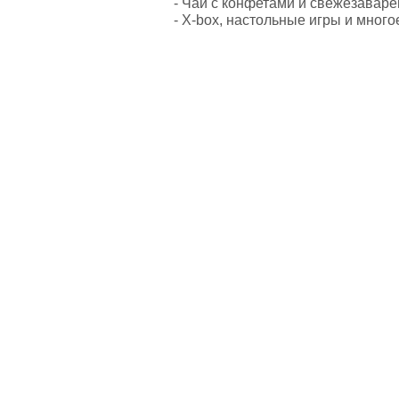
- Чай с конфетами и свежезавар
- X-box, настольные игры и много
AppleJam. Все права защищены.
ООО "ДжемПро"
УНП: 193687463
Политика конфиденциальности
Договор публичной оферты
Сервисный центр по ремонту Apple© 2017
Сервисный центр AppleJam является постг
iTunes, MacBook, iOS, Mac OS, Apple Wat
используется не с целью индивидуализац