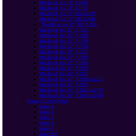
MacBook Air 13" A1932
MacBook Air 13" A2179
MacBook Air 13" M1 A2337
MacBook Air 13" M2 A2681
>
MacBook Air 15" M2 A2941
MacBook Pro 13" A1502
MacBook Pro 15" A1398
MacBook Pro 13" A1708
MacBook Pro 13" A1706
MacBook Pro 15" A1707
MacBook Pro 13" A1989
MacBook Pro 15" A1990
MacBook Pro 13" A2159
MacBook Pro 16" A2141
MacBook Pro 13" A2289/A2251
MacBook Pro 13" A2338
MacBook Pro 14" A2442/A2779
MacBook Pro 16" A2485/A2780
Ремонт Apple Watch
Series 1
Series 2
Series 3
Series 4
Series 5
Series SE