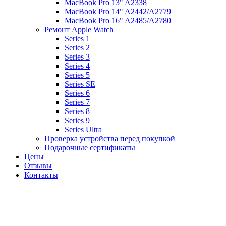
MacBook Pro 13" A2338
MacBook Pro 14" A2442/A2779
MacBook Pro 16" A2485/A2780
Ремонт Apple Watch
Series 1
Series 2
Series 3
Series 4
Series 5
Series SE
Series 6
Series 7
Series 8
Series 9
Series Ultra
Проверка устройства перед покупкой
Подарочные сертификаты
Цены
Отзывы
Контакты