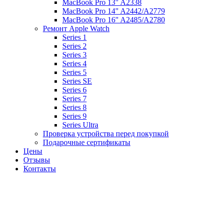
MacBook Pro 13" A2338
MacBook Pro 14" A2442/A2779
MacBook Pro 16" A2485/A2780
Ремонт Apple Watch
Series 1
Series 2
Series 3
Series 4
Series 5
Series SE
Series 6
Series 7
Series 8
Series 9
Series Ultra
Проверка устройства перед покупкой
Подарочные сертификаты
Цены
Отзывы
Контакты