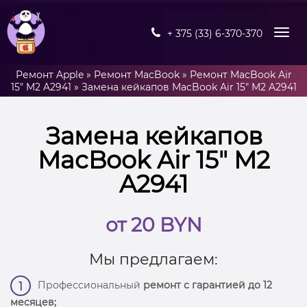
+ 375 (33) 6-370-370
Ремонт Apple
»
Ремонт MacBook
»
Ремонт MacBook Air
15" M2 A2941
»
Замена кейкапов MacBook Air 15″ M2 A2941
Замена кейкапов
MacBook Air 15″ M2
A2941
от 20 BYN
Мы предлагаем:
Профессиональный
ремонт с гарантией до 12
1
месяцев;