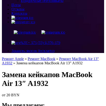
Подарочные сертификаты
Цены
Отзывы
Контакты
+ 375 (33) 6-370-370
Заказать звонок бесплатно
Ремонт Apple
»
Ремонт MacBook
»
Ремонт MacBook Air 13"
A1932
»
Замена кейкапов MacBook Air 13″ A1932
Замена кейкапов MacBook
Air 13″ A1932
от 20 BYN
Мы предлагаем: