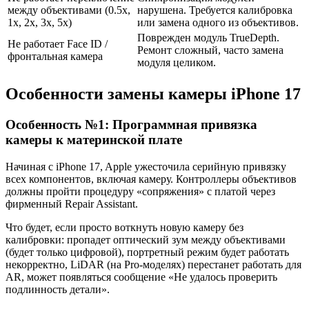
между объективами (0.5x,
нарушена. Требуется калибровка
1x, 2x, 3x, 5x)
или замена одного из объективов.
Поврежден модуль TrueDepth.
Не работает Face ID /
Ремонт сложный, часто замена
фронтальная камера
модуля целиком.
Особенности замены камеры iPhone 17
Особенность №1: Программная привязка
камеры к материнской плате
Начиная с iPhone 17, Apple ужесточила серийную привязку
всех компонентов, включая камеру. Контроллеры объективов
должны пройти процедуру «сопряжения» с платой через
фирменный Repair Assistant.
Что будет, если просто воткнуть новую камеру без
калибровки: пропадет оптический зум между объективами
(будет только цифровой), портретный режим будет работать
некорректно, LiDAR (на Pro-моделях) перестанет работать для
AR, может появляться сообщение «Не удалось проверить
подлинность детали».