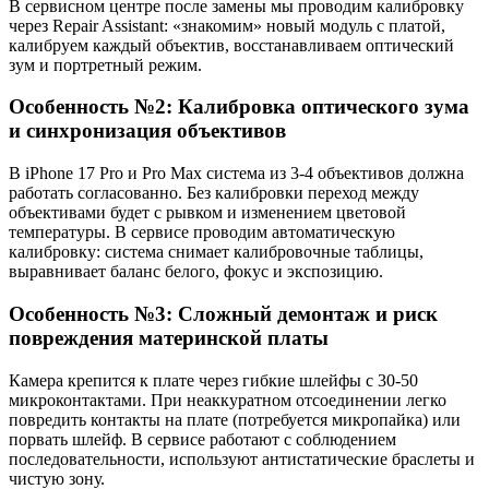
В сервисном центре после замены мы проводим калибровку
через Repair Assistant: «знакомим» новый модуль с платой,
калибруем каждый объектив, восстанавливаем оптический
зум и портретный режим.
Особенность №2: Калибровка оптического зума
и синхронизация объективов
В iPhone 17 Pro и Pro Max система из 3-4 объективов должна
работать согласованно. Без калибровки переход между
объективами будет с рывком и изменением цветовой
температуры. В сервисе проводим автоматическую
калибровку: система снимает калибровочные таблицы,
выравнивает баланс белого, фокус и экспозицию.
Особенность №3: Сложный демонтаж и риск
повреждения материнской платы
Камера крепится к плате через гибкие шлейфы с 30-50
микроконтактами. При неаккуратном отсоединении легко
повредить контакты на плате (потребуется микропайка) или
порвать шлейф. В сервисе работают с соблюдением
последовательности, используют антистатические браслеты и
чистую зону.