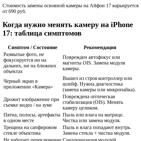
Стоимость замены основной камеры на Айфон 17 варьируется
от 690 руб.
Когда нужно менять камеру на iPhone
17: таблица симптомов
Симптом / Состояние
Рекомендация
Размытые фото, не
Поврежден автофокус или
фокусируется ни на
магниты OIS. Замена модуля
дальних, ни на ближних
камеры.
объектах
Вышел из строя контроллер или
Черный экран в
шлейф. Нужна диагностика
приложении «Камера»
(замена камеры или микропайка).
Повреждена оптическая
Дрожит изображение при
стабилизация (OIS). Менять
съемке видео / на зуме
камеру целиком.
Пятна, полосы, артефакты
Пыль или влага на матрице.
в одном месте
Чистка или замена модуля.
Трещина на сапфировом
Пыль и влага попадают внутрь.
стекле объектива
Замена стекла + чистка модуля.
Не работает переключение
Синхронизация модулей