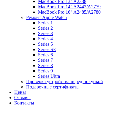
MacBook Pro 13" A2338
MacBook Pro 14" A2442/A2779
MacBook Pro 16" A2485/A2780
Ремонт Apple Watch
Series 1
Series 2
Series 3
Series 4
Series 5
Series SE
Series 6
Series 7
Series 8
Series 9
Series Ultra
Проверка устройства перед покупкой
Подарочные сертификаты
Цены
Отзывы
Контакты