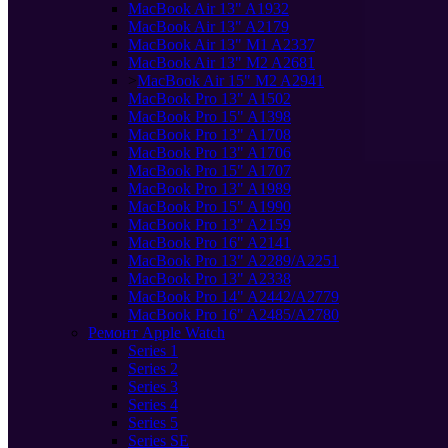
MacBook Air 13" A1932
MacBook Air 13" A2179
MacBook Air 13" M1 A2337
MacBook Air 13" M2 A2681
>
MacBook Air 15" M2 A2941
MacBook Pro 13" A1502
MacBook Pro 15" A1398
MacBook Pro 13" A1708
MacBook Pro 13" A1706
MacBook Pro 15" A1707
MacBook Pro 13" A1989
MacBook Pro 15" A1990
MacBook Pro 13" A2159
MacBook Pro 16" A2141
MacBook Pro 13" A2289/A2251
MacBook Pro 13" A2338
MacBook Pro 14" A2442/A2779
MacBook Pro 16" A2485/A2780
Ремонт Apple Watch
Series 1
Series 2
Series 3
Series 4
Series 5
Series SE