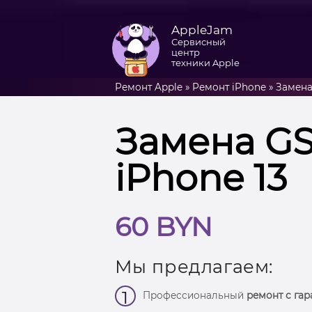
AppleJam
Сервисный
центр
техники Apple
Ремонт Apple
»
Ремонт iPhone
»
Замена
Замена G
iPhone 13
60 BYN
Мы предлагаем:
1
Профессиональный
ремонт с гар