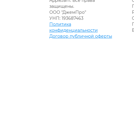
AppleJam. Все права
защищены.
ООО "ДжемПро"
УНП: 193687463
Политика
конфиденциальности
Договор публичной оферты