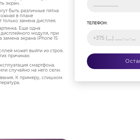
ь экран.
огут быть различные пятна
ложная в плане
 только замена дисплея.
ТЕЛЕФОН:
артинка. Еще одна
 дисплейного модуля, при
 замена экрана iPhone 15
плей может выйти из строя.
гих причинах:
Оста
ксплуатация смартфона.
ли случайно на него сели.
вания. К примеру, слишком
ература.
н айфона 15
айший сервис. Но лучше
висный центр AppleJam
. У
женеров, которые
емные айфоны и макбуки, а
е индукционное паяльное