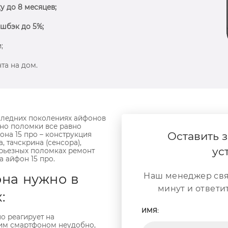
у до 8 месяцев;
шбэк до 5%;
;
та на дом.
следних поколениях айфонов
но поломки все равно
Оставить з
она 15 про – конструкция
, тачскрина (сенсора),
ус
ерьезных поломках ремонт
а айфон 15 про.
на нужно в
Наш менеджер свя
минут и ответи
:
ИМЯ:
о реагирует на
ким смартфоном неудобно,