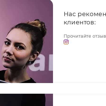
лографы.
игинальные запчасти и
рочка до 8 месяцев и
Нас рекомен
ому клиенту мы предлагаем
5%. С нами удобно:
клиентов:
 каждый день с 10 утра до 8
тановленный гаджет вам
Прочитайте отзыв
 дисплея вашего iPhone 15
есплатным Wi-Fi, поиграть в
, выпить свежезаваренного
печеньками. Привозите
аним все неполадки и
очем состоянии.