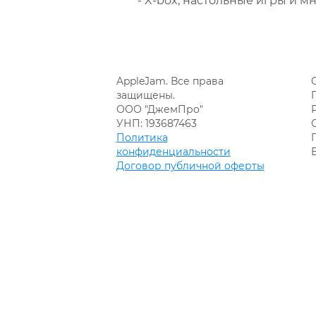
- X-box, настольные игры и мн
AppleJam. Все права
защищены.
ООО "ДжемПро"
УНП: 193687463
Политика
конфиденциальности
Договор публичной оферты