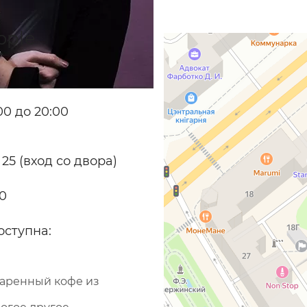
pple
0 до 20:00
 25 (вход со двора)
70
оступна:
варенный кофе из