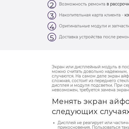
2
Возможность ремонта
в рассрочк
3
Накопительная карта клиента -
кэ
4
Оригинальные модули и запчасти
5
Доставка устройства после ремон
Экран или дисплейный модуль в по
можно считать довольно надежным, 
случаются. На самом деле экран айф
сложная, состоит из переднего стекла
дисплея и модуля подсветки. При с
невозможен, требуется замена экран
Менять экран айфо
следующих случаях
Дисплей не реагирует или частичн
прикосновения. Пользоваться та