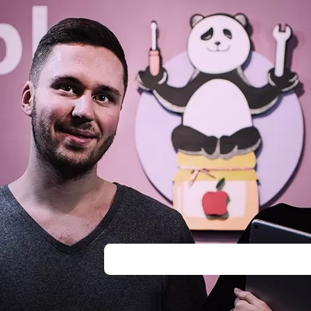
оборудование, микроскопы и осцил
Нам можно доверять: используем ор
модули, на все виды услуг есть расс
гарантия до 12 месяцев, а еще кажд
накопительные карты с кешбеком до 
находимся в центре Минска, работаем
вечера. Если нужно – доставим восс
домой.
Пока мастер будет выполнять замену
Pro, вы сможете отдохнуть в зоне с б
настольные игры или приставку Xbox
кофе из кофемашины, попить чаю с 
айфон к нам, и мы обязательно устр
вернем вам гаджет в идеальном раб