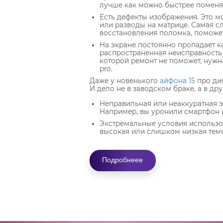
лучше как можно быстрее поменят
Есть дефекты изображения. Это м
или разводы на матрице. Самая с
восстановления поломка, поможет
На экране постоянно пропадает к
распространенная неисправность
которой ремонт не поможет, нужна
pro.
Даже у новенького
айфона 15
про дис
И дело не в заводском браке, а в дру
Неправильная или неаккуратная э
Например, вы уронили смартфон и
Экстремальные условия использо
высокая или слишком низкая темп
Где заменить экра
Подробнеее
про?
Конечно, можно отправиться в ближ
выбирайте специализированный
сер
нас квалифицированная команда ин
восстанавливают даже самые пробл
также используют профессионально