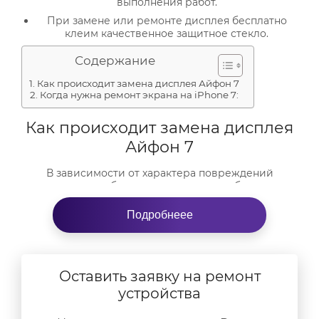
выполнения работ.
При замене или ремонте дисплея бесплатно
клеим качественное защитное стекло.
Содержание
Как происходит замена дисплея Айфон 7
Когда нужна ремонт экрана на iPhone 7:
Как происходит замена дисплея
Айфон 7
В зависимости от характера повреждений
меняется либо защитное стекло, либо весь
экранный модуль.
Подробнеее
Обойтись заменой стекла можно, если повреждена
только внешняя часть дисплея: экран покрыт
«сеткой» трещин, но матрица и сенсорный слой
остались целы. В этом случае ремонт обойдется
немного дешевле.
Оставить заявку на ремонт
устройства
Если после падения или удара повреждена
матрица, экранный модуль меняется целиком