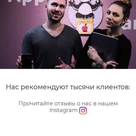
существенно увеличит общую стоимость ремонта.
Лучше приходите в AppleJam, и через 15-30 минут
ваш
iPhone 7
будет как новенький. А если вы не
можете приехать в сервис-центр, наш мастер
выедет для ремонта по любому адресу в Минске.
Нас рекомендуют тысячи клиентов:
Прочитайте отзывы о нас в нашем
Instagram