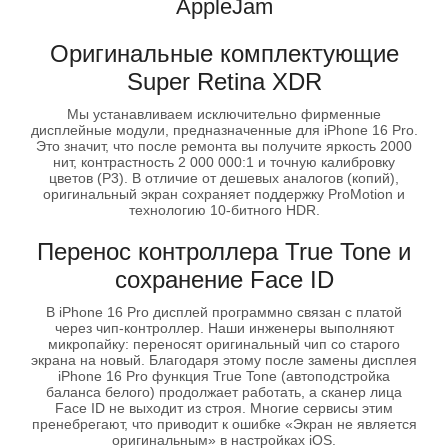
AppleJam
Оригинальные комплектующие
Super Retina XDR
Мы устанавливаем исключительно фирменные
дисплейные модули, предназначенные для iPhone 16 Pro.
Это значит, что после ремонта вы получите яркость 2000
нит, контрастность 2 000 000:1 и точную калибровку
цветов (P3). В отличие от дешевых аналогов (копий),
оригинальный экран сохраняет поддержку ProMotion и
технологию 10-битного HDR.
Перенос контроллера True Tone и
сохранение Face ID
В iPhone 16 Pro дисплей программно связан с платой
через чип-контроллер. Наши инженеры выполняют
микропайку: переносят оригинальный чип со старого
экрана на новый. Благодаря этому после замены дисплея
iPhone 16 Pro функция True Tone (автоподстройка
баланса белого) продолжает работать, а сканер лица
Face ID не выходит из строя. Многие сервисы этим
пренебрегают, что приводит к ошибке «Экран не является
оригинальным» в настройках iOS.