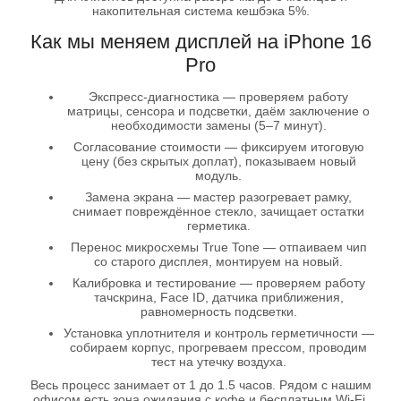
накопительная система кешбэка 5%.
Как мы меняем дисплей на iPhone 16
Pro
Экспресс-диагностика — проверяем работу
матрицы, сенсора и подсветки, даём заключение о
необходимости замены (5–7 минут).
Согласование стоимости — фиксируем итоговую
цену (без скрытых доплат), показываем новый
модуль.
Замена экрана — мастер разогревает рамку,
снимает повреждённое стекло, зачищает остатки
герметика.
Перенос микросхемы True Tone — отпаиваем чип
со старого дисплея, монтируем на новый.
Калибровка и тестирование — проверяем работу
тачскрина, Face ID, датчика приближения,
равномерность подсветки.
Установка уплотнителя и контроль герметичности —
собираем корпус, прогреваем прессом, проводим
тест на утечку воздуха.
Весь процесс занимает от 1 до 1.5 часов. Рядом с нашим
офисом есть зона ожидания с кофе и бесплатным Wi-Fi.