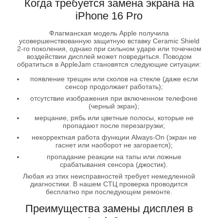
Когда требуется замена экрана на
iPhone 16 Pro
Флагманская модель Apple получила
усовершенствованную защитную вставку Ceramic Shield
2‑го поколения, однако при сильном ударе или точечном
воздействии дисплей может повредиться. Поводом
обратиться в AppleJam становятся следующие ситуации:
появление трещин или сколов на стекле (даже если
сенсор продолжает работать);
отсутствие изображения при включенном телефоне
(черный экран);
мерцание, рябь или цветные полосы, которые не
пропадают после перезагрузки;
некорректная работа функции Always-On (экран не
гаснет или наоборот не загорается);
пропадание реакции на тапы или ложные
срабатывания сенсора (джостик).
Любая из этих неисправностей требует немедленной
диагностики. В нашем СТЦ проверка проводится
бесплатно при последующем ремонте.
Преимущества замены дисплея в