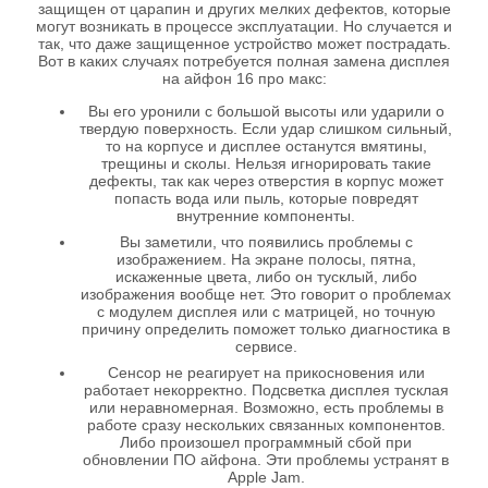
защищен от царапин и других мелких дефектов, которые
могут возникать в процессе эксплуатации. Но случается и
так, что даже защищенное устройство может пострадать.
Вот в каких случаях потребуется полная замена дисплея
на айфон 16 про макс:
Вы его уронили с большой высоты или ударили о
твердую поверхность. Если удар слишком сильный,
то на корпусе и дисплее останутся вмятины,
трещины и сколы. Нельзя игнорировать такие
дефекты, так как через отверстия в корпус может
попасть вода или пыль, которые повредят
внутренние компоненты.
Вы заметили, что появились проблемы с
изображением. На экране полосы, пятна,
искаженные цвета, либо он тусклый, либо
изображения вообще нет. Это говорит о проблемах
с модулем дисплея или с матрицей, но точную
причину определить поможет только диагностика в
сервисе.
Сенсор не реагирует на прикосновения или
работает некорректно. Подсветка дисплея тусклая
или неравномерная. Возможно, есть проблемы в
работе сразу нескольких связанных компонентов.
Либо произошел программный сбой при
обновлении ПО айфона. Эти проблемы устранят в
Apple Jam.