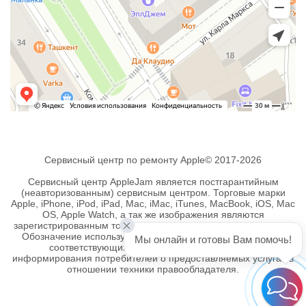
Сервисный центр по ремонту Apple© 2017-2026
Сервисный центр AppleJam является постгарантийным
(неавторизованным) сервисным центром. Торговые марки
Apple, iPhone, iPod, iPad, Mac, iMac, iTunes, MacBook, iOS, Mac
OS, Apple Watch, а так же изображения являются
зарегистрированным товарными знаками компании Apple Inc.
Обозначение используется не с целью индивидуализации
Мы онлайн и готовы Вам помочь!
соответствующих услуг по ремонту, а с целью
информирования потребителей о предоставляемых услугах в
отношении техники правообладателя.