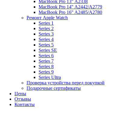
MacBook Pro 13" A2338
MacBook Pro 14" A2442/A2779
MacBook Pro 16" A2485/A2780
Ремонт Apple Watch
Series 1
Series 2
Series 3
Series 4
Series 5
Series SE
Series 6
Series 7
Series 8
Series 9
Series Ultra
Проверка устройства перед покупкой
Подарочные сертификаты
Цены
Отзывы
Контакты