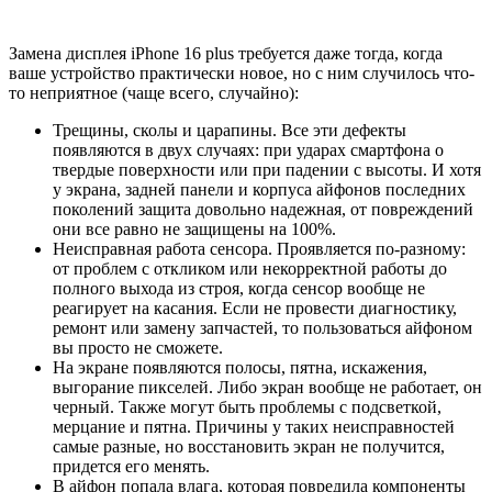
Замена дисплея iPhone 16 plus требуется даже тогда, когда
ваше устройство практически новое, но с ним случилось что-
то неприятное (чаще всего, случайно):
Трещины, сколы и царапины. Все эти дефекты
появляются в двух случаях: при ударах смартфона о
твердые поверхности или при падении с высоты. И хотя
у экрана, задней панели и корпуса айфонов последних
поколений защита довольно надежная, от повреждений
они все равно не защищены на 100%.
Неисправная работа сенсора. Проявляется по-разному:
от проблем с откликом или некорректной работы до
полного выхода из строя, когда сенсор вообще не
реагирует на касания. Если не провести диагностику,
ремонт или замену запчастей, то пользоваться айфоном
вы просто не сможете.
На экране появляются полосы, пятна, искажения,
выгорание пикселей. Либо экран вообще не работает, он
черный. Также могут быть проблемы с подсветкой,
мерцание и пятна. Причины у таких неисправностей
самые разные, но восстановить экран не получится,
придется его менять.
В айфон попала влага, которая повредила компоненты