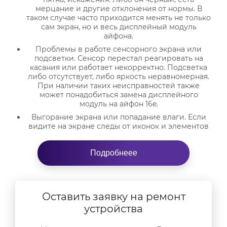
мерцание и другие отклонения от нормы. В
таком случае часто приходится менять не только
сам экран, но и весь дисплейный модуль
айфона.
Проблемы в работе сенсорного экрана или
подсветки. Сенсор перестал реагировать на
касания или работает некорректно. Подсветка
либо отсутствует, либо яркость неравномерная.
При наличии таких неисправностей также
может понадобиться замена дисплейного
модуль на айфон 16e.
Выгорание экрана или попадание влаги. Если
видите на экране следы от иконок и элементов
интерфейса, то это говорит о выгорании,
которое свойственно для OLED-дисплеев. А при
Подробнеее
попадании под экран влаги может случиться
короткое замыкание, которое приведет к
неисправностям.
Сбои в работе ПО или использование
неоригинальных запчастей. При обновлении ПО
Оставить заявку на ремонт
или при установке приложений экран может
устройства
работать со сбоями. Также он может быстро
выйти из строя, если ранее был выполнен