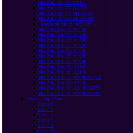
MacBook Air 13" A1932
MacBook Air 13" A2179
MacBook Air 13" M1 A2337
MacBook Air 13" M2 A2681
>
MacBook Air 15" M2 A2941
MacBook Pro 13" A1502
MacBook Pro 15" A1398
MacBook Pro 13" A1708
MacBook Pro 13" A1706
MacBook Pro 15" A1707
MacBook Pro 13" A1989
MacBook Pro 15" A1990
MacBook Pro 13" A2159
MacBook Pro 16" A2141
MacBook Pro 13" A2289/A2251
MacBook Pro 13" A2338
MacBook Pro 14" A2442/A2779
MacBook Pro 16" A2485/A2780
Ремонт Apple Watch
Series 1
Series 2
Series 3
Series 4
Series 5
Series SE