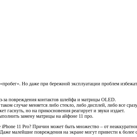
«пробег». Но даже при бережной эксплуатации проблем избежать
из-за повреждения контактов шлейфа и матрицы OLED.
аком случае меняется либо стекло, либо дисплей, либо все сразу
т гаснуть, но на прикосновения реагирует и звуки издает.
выполнить замену матрицы на айфоне 11 про.
 iPhone 11 Pro? Причин может быть множество – от неаккуратно
Даже малейшие повреждения на экране могут привести к более 