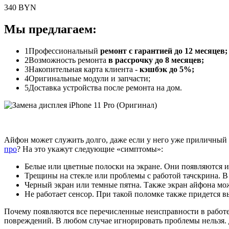
340 BYN
Мы предлагаем:
1
Профессиональный
ремонт с гарантией до 12 месяцев;
2
Возможность ремонта
в рассрочку до 8 месяцев;
3
Накопительная карта клиента -
кэшбэк до 5%;
4
Оригинальные модули и запчасти;
5
Доставка устройства после ремонта на дом.
Айфон может служить долго, даже если у него уже приличный 
про
? На это укажут следующие «симптомы»:
Белые или цветные полоски на экране. Они появляются 
Трещины на стекле или проблемы с работой тачскрина. В т
Черный экран или темные пятна. Также экран айфона може
Не работает сенсор. При такой поломке также придется 
Почему появляются все перечисленные неисправности в работе
повреждений. В любом случае игнорировать проблемы нельзя. 