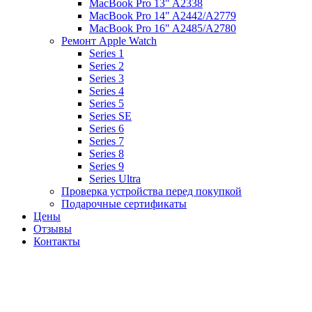
MacBook Pro 13" A2338
MacBook Pro 14" A2442/A2779
MacBook Pro 16" A2485/A2780
Ремонт Apple Watch
Series 1
Series 2
Series 3
Series 4
Series 5
Series SE
Series 6
Series 7
Series 8
Series 9
Series Ultra
Проверка устройства перед покупкой
Подарочные сертификаты
Цены
Отзывы
Контакты