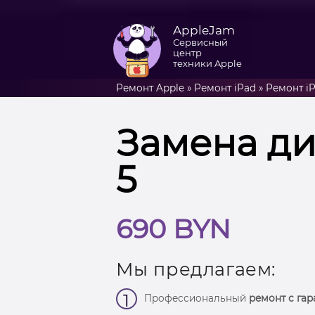
AppleJam
Сервисный
центр
техники Apple
Ремонт Apple
»
Ремонт iPad
»
Ремонт iP
Замена ди
5
690 BYN
Мы предлагаем:
1
Профессиональный
ремонт с гар