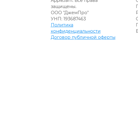
AppleJam. Все права
защищены.
ООО "ДжемПро"
УНП: 193687463
Политика
конфиденциальности
Договор публичной оферты