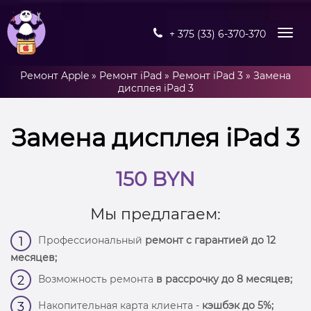
+ 375 (33) 6-370-370
Ремонт Apple
»
Ремонт iPad
»
Ремонт iPad 3
»
Замена
дисплея iPad 3
Замена дисплея iPad 3
150 BYN
Мы предлагаем:
Профессиональный
ремонт с гарантией до 12
1
месяцев;
Возможность ремонта
в рассрочку до 8 месяцев;
2
Накопительная карта клиента -
кэшбэк до 5%;
3