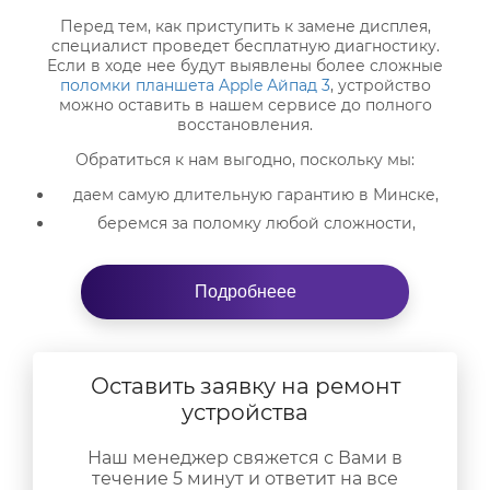
Перед тем, как приступить к замене дисплея,
специалист проведет бесплатную диагностику.
Если в ходе нее будут выявлены более сложные
поломки планшета Apple Айпад 3
, устройство
можно оставить в нашем сервисе до полного
восстановления.
Обратиться к нам выгодно, поскольку мы:
даем самую длительную гарантию в Минске,
беремся за поломку любой сложности,
используем только оригинальные запасные
части,
Подробнеее
поможем оформить рассрочку на оплату услуги,
осуществим замену батареи у вас дома или на
офисе.
Договоритесь об удобном для вас сотрудничестве,
Оставить заявку на ремонт
позвонив нашему специалисту или приехав в офис
устройства
компании. Работаем каждый день безе перерывов.
Наш менеджер свяжется с Вами в
течение 5 минут и ответит на все