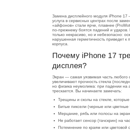
Замена дисплейного модуля iPhone 17 
услуга в сервисных центрах после заме
«айфонов» стали ярче, плавнее (ProMoti
по-прежнему боятся падений и ударов.
только некрасиво, но и небезопасно: ос
нарушенная герметичность приведет к 
корпуса.
Почему iPhone 17 тр
дисплея?
Экран — самая уязвимая часть любого
увеличивают прочность стекла (последне
но физика неумолима: при падении на 
трескается. Вы начинаете замечать:
Трещины и сколы на стекле, которые
Битые пиксели (черные или цветные 
Мерцание, рябь или полосы на экран
Не работает сенсор (тачскрин) на ча
Потемнение по краям или цветовой с