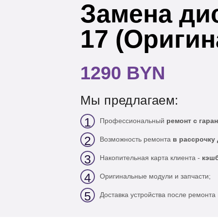
Замена ди
17 (Оригин
1290 BYN
Мы предлагаем:
1
Профессиональный
ремонт с гаран
2
Возможность ремонта
в рассрочку 
3
Накопительная карта клиента -
кэшб
4
Оригинальные модули и запчасти;
5
Доставка устройства после ремонта 