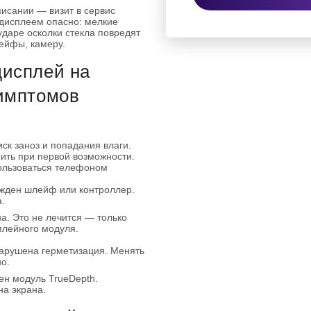
писании — визит в сервис
 дисплеем опасно: мелкие
ударе осколки стекла повредят
ейфы, камеру.
дисплей на
симптомов
иск заноз и попадания влаги.
ить при первой возможности.
ользоваться телефоном
ежден шлейф или контроллер.
.
. Это не лечится — только
плейного модуля.
нарушена герметизация. Менять
о.
ен модуль TrueDepth.
на экрана.