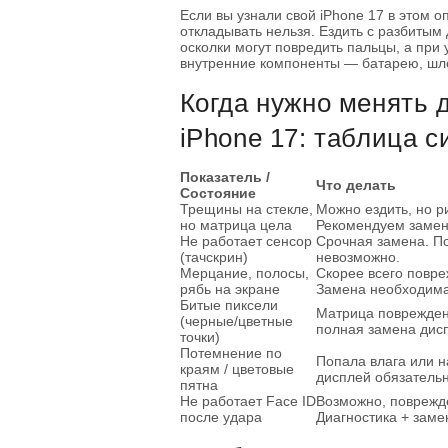
Если вы узнали свой iPhone 17 в этом о
откладывать нельзя. Ездить с разбитым
осколки могут повредить пальцы, а при 
внутренние компоненты — батарею, шл
Когда нужно менять 
iPhone 17: таблица 
Показатель /
Что делать
Состояние
Трещины на стекле,
Можно ездить, но р
но матрица цела
Рекомендуем замен
Не работает сенсор
Срочная замена. П
(тачскрин)
невозможно.
Мерцание, полосы,
Скорее всего повр
рябь на экране
Замена необходима
Битые пиксели
Матрица повреждена
(черные/цветные
полная замена дис
точки)
Потемнение по
Попала влага или 
краям / цветовые
дисплей обязательн
пятна
Не работает Face ID
Возможно, поврежд
после удара
Диагностика + заме