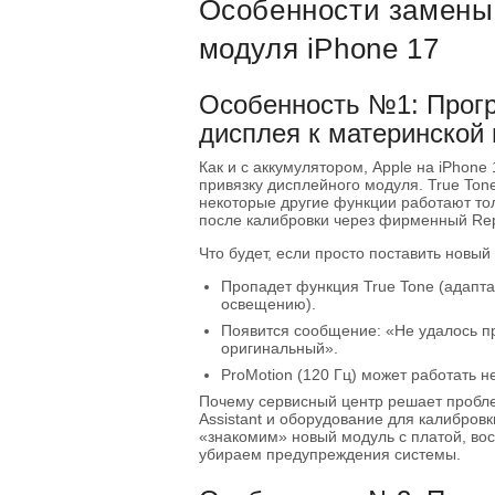
Особенности замены
модуля iPhone 17
Особенность №1: Прог
дисплея к материнской 
Как и с аккумулятором, Apple на iPhon
привязку дисплейного модуля. True Tone
некоторые другие функции работают то
после калибровки через фирменный Repai
Что будет, если просто поставить новый 
Пропадет функция True Tone (адапта
освещению).
Появится сообщение: «Не удалось пр
оригинальный».
ProMotion (120 Гц) может работать н
Почему сервисный центр решает проблем
Assistant и оборудование для калибров
«знакомим» новый модуль с платой, во
убираем предупреждения системы.