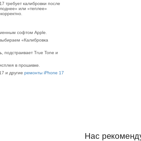
17 требует калибровки после
холоднее» или «теплее»
корректно.
менным софтом Apple.
 выбираем «Калибровка
, подстраивает True Tone и
сплея в прошивке.
17 и другие
ремонты iPhone 17
Нас рекоменд