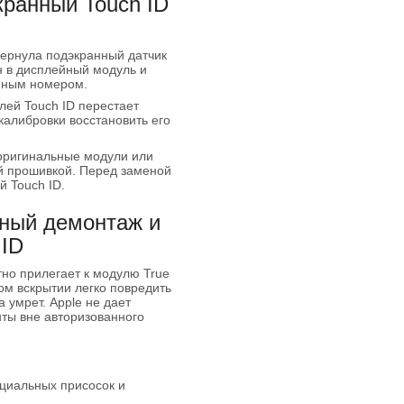
ранный Touch ID
вернула подэкранный датчик
н в дисплейный модуль и
ийным номером.
лей Touch ID перестает
калибровки восстановить его
оригинальные модули или
й прошивкой. Перед заменой
 Touch ID.
ный демонтаж и
 ID
но прилегает к модулю True
ом вскрытии легко повредить
умрет. Apple не дает
ты вне авторизованного
циальных присосок и