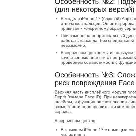
Особенность №2: Подэк
(для некоторых версий)
В модели iPhone 17 (базовой) Apple 
отпечатков пальцев. Он интегрирова
привязан к конкретному экрану сер
При замене на неоригинальный дисп
работать навсегда. Без специальной 
невозможно.
В сервисном центре мы используем 
качественные аналоги с программно
проверяем совместимость с функцией
Особенность №3: Слож
риск повреждения Face
Верхняя часть дисплейного модуля плот
Depth (камера Face ID). При неаккуратн
шлейфы, и функция распознавания лица 
возможности перепрошить эти компонен
сервиса.
В сервисном центре:
Вскрываем iPhone 17 с помощью спе
медиаторов.