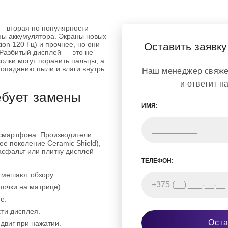
— вторая по популярности
ны аккумулятора. Экраны новых
on 120 Гц) и прочнее, но они
Оставить заявку
 Разбитый дисплей — это не
колки могут поранить пальцы, а
попаданию пыли и влаги внутрь
Наш менеджер свяжет
и ответит н
ебует замены
ИМЯ:
 смартфона. Производители
е поколение Ceramic Shield),
асфальт или плитку дисплей
ТЕЛЕФОН:
 мешают обзору.
точки на матрице).
е.
сти дисплея.
Оста
двиг при нажатии.