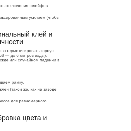
сть отключения шлейфов
иксированным усилием (чтобы
нальный клей и
ичности
во герметизировать корпус.
P68 — до 6 метров воды).
дожде или случайном падении в
иваем рамку.
лей (такой же, как на заводе
рессе для равномерного
ровка цвета и