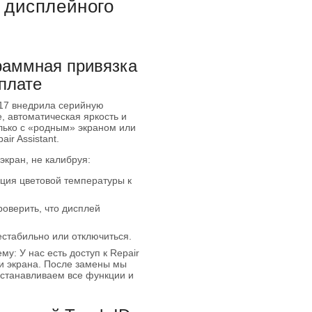
 дисплейного
раммная привязка
плате
e 17 внедрила серийную
, автоматическая яркость и
лько с «родным» экраном или
r Assistant.
экран, не калибруя:
ция цветовой температуры к
оверить, что дисплей
естабильно или отключиться.
у: У нас есть доступ к Repair
ки экрана. После замены мы
сстанавливаем все функции и