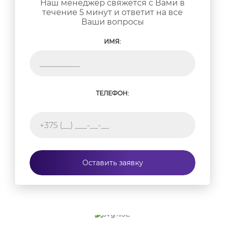
Наш менеджер свяжется с Вами в
консультанта на любом этапе работы. Все
течение 5 минут и ответит на все
замененные части будут возвращены клиенту.
Ваши вопросы
Ждем вас в нашем офисе ежедневно. Оформить
выезд специалиста можно на сайте или по
ИМЯ:
телефонам компании.
ТЕЛЕФОН:
Оставить заявку