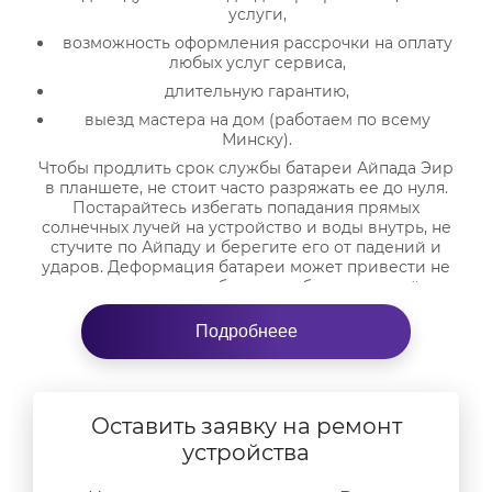
услуги,
возможность оформления рассрочки на оплату
любых услуг сервиса,
длительную гарантию,
выезд мастера на дом (работаем по всему
Минску).
Чтобы продлить срок службы батареи Айпада Эир
в планшете, не стоит часто разряжать ее до нуля.
Постарайтесь избегать попадания прямых
солнечных лучей на устройство и воды внутрь, не
стучите по Айпаду и берегите его от падений и
ударов. Деформация батареи может привести не
только к снижению работоспособности устройства,
но и к повреждению
дисплея
, корпуса и прочих
элементов оборудования.
Подробнеее
В нашем центре замена аккумулятора iPad Air
производится при помощи специальных
инструментов. После ремонта ваша техника будет
работать в прежнем режиме, выполняя все
Оставить заявку на ремонт
функции. Диагностика, которую специалист
устройства
проводит перед проведением восстановления, —
бесплатна. Вы можете рассчитывать на помощь