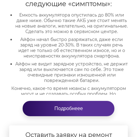
следующие «симптомы»:
Емкость аккумулятора опустилась до 80% или
даже ниже. Обычно такие АКБ уже стоит менять
на новые аналоги, желательно, на оригинальные.
Сделать это можно в сервисном центре.
Айфон начал быстро разряжаться, даже если
заряд на уровне 20-30%. В таких случаях речь
идет не только об естественном износе, но и о
неисправностях аккумулятора смартфона.
Айфон не видит зарядное устройство, не держит
заряд или выключается сам по себе. Это тоже
очевидные признаки изношенной или
поврежденной батареи.
Конечно, какое-то время нюансы с аккумулятором
могут и не создавать особых проблем. Но
постепенно ситуация будет ухудшаться: мощность
айфона будет быстро падать. Вы уже не сможете
Подробнеее
полноценно работать с требовательными к
ресурсам приложениями, играть и т.д. Заряда
устройства не будет хватать даже не полдня.
Можно ли менять АКБ на
Оставить заявку на ремонт