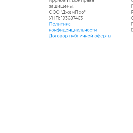
AppleJam. Все права
защищены.
ООО "ДжемПро"
УНП: 193687463
Политика
конфиденциальности
Договор публичной оферты