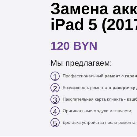
Замена ак
iPad 5 (201
120 BYN
Мы предлагаем:
1
Профессиональный
ремонт с гаран
2
Возможность ремонта
в рассрочку 
3
Накопительная карта клиента -
кэшб
4
Оригинальные модули и запчасти;
5
Доставка устройства после ремонта 