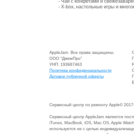
- Чай с конфетами и свежезавар
- X-box, настольные игры и много
AppleJam. Все права защищены.
ООО "ДжемПро"
УНП: 193687463
Политика конфиденциальности
Договор публичной оферты
Сервисный центр по ремонту Apple© 2017
Сервисный центр AppleJam является постг
iTunes, MacBook, iOS, Mac OS, Apple Wat
используется не с целью индивидуализац