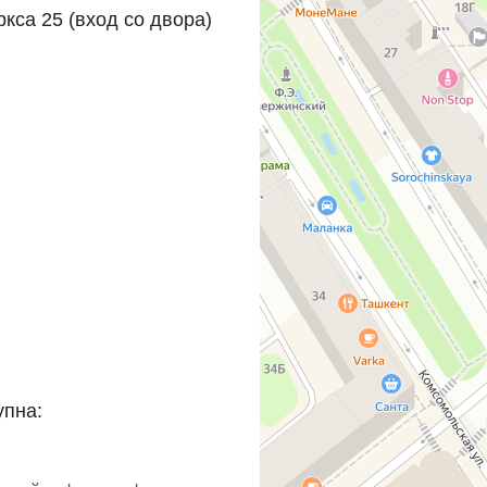
ркса 25 (вход со двора)
упна: