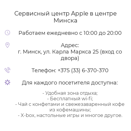
нужен ремонт акб Айфона:
Сервисный центр Apple
в центре
Айфон стал быстро разряжаться – меньше, чем
за сутки.
Минска
Работает только когда подключен к зарядному
устройству.
Работаем ежедневно с 10:00 до 20:00
Может отключиться, пока вы говорите по
телефону.
Адрес:
г. Минск, ул. Карла Маркса 25 (вход со
Причины поломки акб айфона:
двора)
1. Естественный износ (Самая частая причина —
80% случаев).
Телефон:
+375 (33) 6-370-370
Каждый литий-ионный аккумулятор — это
расходный материал. Его емкость неумолимо
Для каждого посетителя доступна:
снижается с каждой зарядкой. Химический состав
внутри деградирует.
- Удобная зона отдыха;
- Бесплатный wi-fi;
Признаки:
- Чай с конфетами и свежезаваренный кофе
Телефон быстро разряжается, хотя раньше
из кофемашины;
работал дольше.
- X-box, настольные игры и многое другое.
Процент заряда «прыгает» (например, с 30%
сразу падает до 10% и выключается).