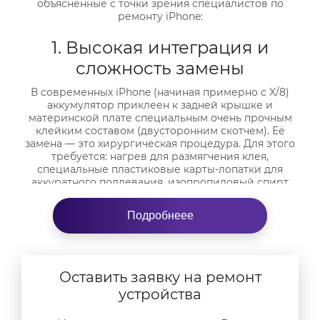
объясненные с точки зрения специалистов по
ремонту iPhone:
1. Высокая интеграция и
сложность замены
В современных iPhone (начиная примерно с X/8)
аккумулятор приклеен к задней крышке и
материнской плате специальным очень прочным
клейким составом (двусторонним скотчем). Её
замена — это хирургическая процедура. Для этого
требуется: нагрев для размягчения клея,
специальные пластиковые карты-лопатки для
аккуратного поддевания, изопропиловый спирт
для растворения остатков клея. При неаккуратной
попытке вытащить батарею её можно пробить или
Подробнеее
повредить дисплейный модуль или другие
компоненты, что приведет к дорогостоящему
ремонту.
2. Контроллер и калибровка
Оставить заявку на ремонт
устройства
В каждом оригинальном аккумуляторе Apple есть
собственный микрочип-контроллер. Этот чип