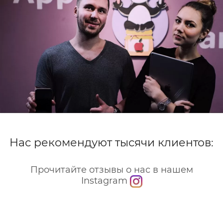
4. Оптимизированная зарядка
Функция в iOS, которая изучает ваши привычки.
Если вы обычно ставите телефон на зарядку на
ночь, iPhone зарядит его до 80%, а завершит
зарядку до 100% прямо перед вашим
пробуждением. Это продлевает жизнь батареи, так
как она не проводит несколько часов подряд в
состоянии 100% заряда, что для литий-ионных
аккумуляторов является стрессовым фактором.
5. Номинальное напряжение
и емкость
Нас рекомендуют тысячи клиентов:
Практически все аккумуляторы iPhone имеют
номинальное напряжение 3.8 – 3.85 В. Это важно
Прочитайте отзывы о нас в нашем
при поиске замены.
Instagram
Когда нужна замена
аккумулятора iPhone?
Основные признаки, по которым можно понять, что