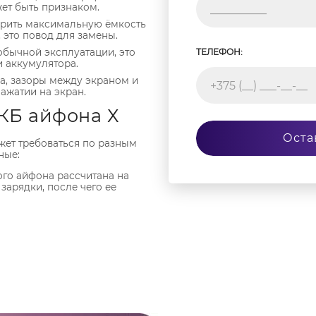
жет быть признаком.
ерить максимальную ёмкость
 это повод для замены.
обычной эксплуатации, это
ТЕЛЕФОН:
 аккумулятора.
на, зазоры между экраном и
ажатии на экран.
КБ айфона Х
Оста
жет требоваться по разным
ные:
ого айфона рассчитана на
зарядки, после чего ее
 о твердые предметы,
ти повреждения выходят АКБ
на при экстремально низких
е постоянная работа с
 может потребоваться не
фон 10 оригинал, но и