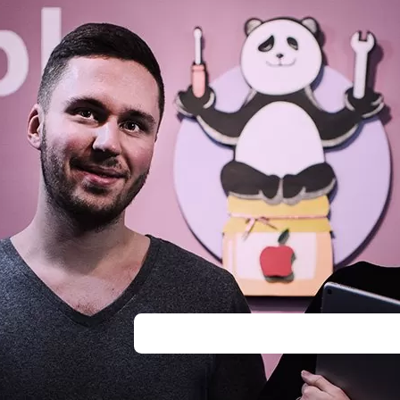
перепрошивка устройства.
Как происходит за
аккумулятора в се
центре?
В сервисе AppleJam специалисты в т
замену АКБ айфона по всем правила
диагностируют состояние гаджета, 
или изношенный аккумулятор, устан
собирают и тестируют айфон в прису
Почему лучше заменять батарею у с
рискуете, не ждете слишком долго и
стоит замена аккумулятора на айфон 
которая обойдется в разы дешевле, 
компонентов. А также вы получите га