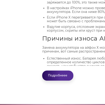
заряжается до 100%, это также мо
В настройках iPhone можно пров
аккумулятора. Если она ниже 80%,
Если iPhone X перегревается при 
может быть связано с проблемами
Вздутие корпуса, отслоение экра
корпусом, скрипы или хруст при н
Причины износа А
Замена аккумулятора на айфон Х мо
причинам, вот самые распространен
Естественный износ. Батарея люб
определенное количество циклов 
емкость начнет быстро снижаться.
Падения с большой высоты, удары
попадание в корпус влаги. Все э
Подробнеее
из строя, его придется менять.
Использование или зарядка айфо
или высоких температурах, а такж
энергоемкими приложениями.
Программные сбои. В этом случае
только замена аккумулятора на ай