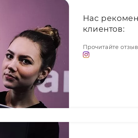
мена
Нас рекомен
рвисном
клиентов:
ечение 20-60 минут проводят
Прочитайте отзыв
м. Сначала разбирают и
затем снимают поврежденный
авливают новый, снова
тствии клиента.
пециалистов? Вы не
 не переплачиваете. Сколько
Х? Это доступная услуга,
чем ремонт сразу нескольких
рантии.