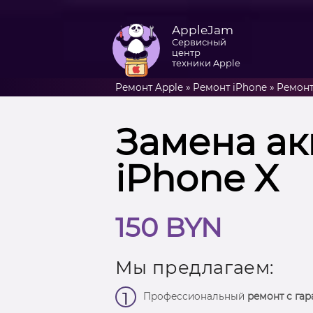
AppleJam
Сервисный
центр
техники Apple
Ремонт Apple
»
Ремонт iPhone
»
Ремонт
Замена ак
iPhone X
150 BYN
Мы предлагаем:
1
Профессиональный
ремонт с гар