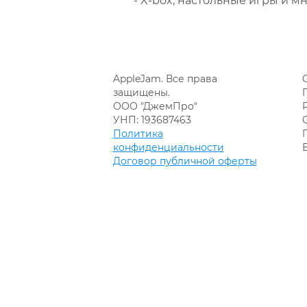
- X-box, настольные игры и мн
AppleJam. Все права
защищены.
ООО "ДжемПро"
УНП: 193687463
Политика
конфиденциальности
Договор публичной оферты