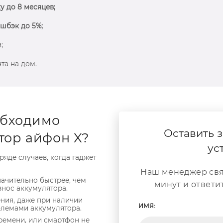
у до 8 месяцев;
шбэк до 5%;
;
та на дом.
еобходимо
Оставить з
тор айфон X?
ус
ряде случаев, когда гаджет
Наш менеджер свя
начительно быстрее, чем
минут и ответи
знос аккумулятора.
ния, даже при наличии
ИМЯ:
облемами аккумулятора.
ремени, или смартфон не