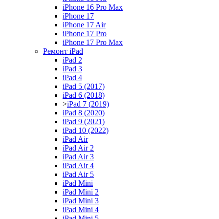
iPhone 16 Pro Max
iPhone 17
iPhone 17 Air
iPhone 17 Pro
iPhone 17 Pro Max
Ремонт iPad
iPad 2
iPad 3
iPad 4
iPad 5 (2017)
iPad 6 (2018)
>
iPad 7 (2019)
iPad 8 (2020)
iPad 9 (2021)
iPad 10 (2022)
iPad Air
iPad Air 2
iPad Air 3
iPad Air 4
iPad Air 5
iPad Mini
iPad Mini 2
iPad Mini 3
iPad Mini 4
iPad Mini 5