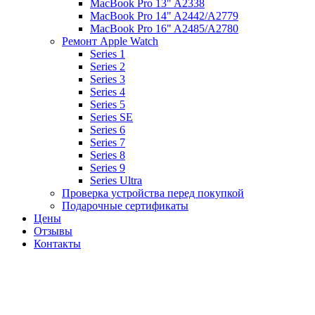
MacBook Pro 13" A2338
MacBook Pro 14" A2442/A2779
MacBook Pro 16" A2485/A2780
Ремонт Apple Watch
Series 1
Series 2
Series 3
Series 4
Series 5
Series SE
Series 6
Series 7
Series 8
Series 9
Series Ultra
Проверка устройства перед покупкой
Подарочные сертификаты
Цены
Отзывы
Контакты