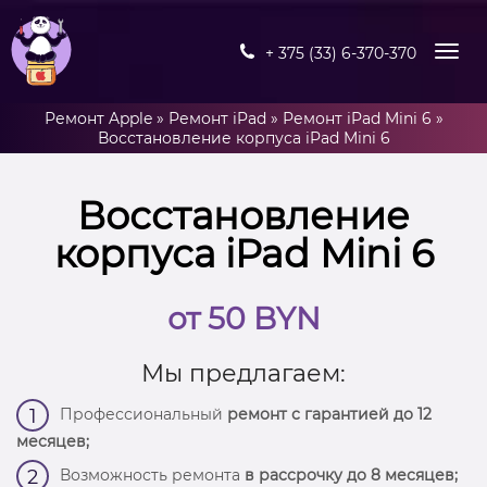
+ 375 (33) 6-370-370
Ремонт Apple
»
Ремонт iPad
»
Ремонт iPad Mini 6
»
Восстановление корпуса iPad Mini 6
Восстановление
корпуса iPad Mini 6
от 50 BYN
Мы предлагаем:
Профессиональный
ремонт с гарантией до 12
1
месяцев;
Возможность ремонта
в рассрочку до 8 месяцев;
2