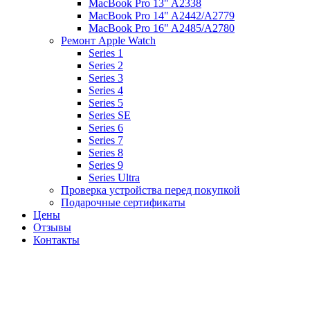
MacBook Pro 13" A2338
MacBook Pro 14" A2442/A2779
MacBook Pro 16" A2485/A2780
Ремонт Apple Watch
Series 1
Series 2
Series 3
Series 4
Series 5
Series SE
Series 6
Series 7
Series 8
Series 9
Series Ultra
Проверка устройства перед покупкой
Подарочные сертификаты
Цены
Отзывы
Контакты