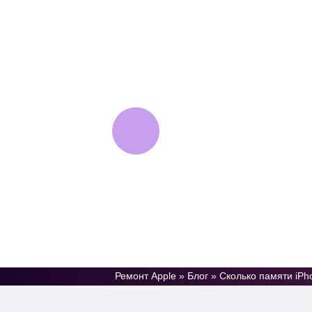
AppleJam
Сервисный центр
техники Apple
Ремонт Apple
»
Блог
»
Сколько памяти iPh