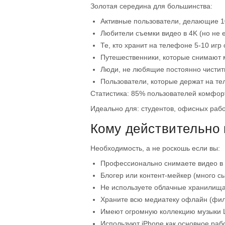
Золотая середина для большинства:
Активные пользователи, делающие 1
Любители съемки видео в 4K (но не 
Те, кто хранит на телефоне 5-10 игр
Путешественники, которые снимают м
Люди, не любящие постоянно чистит
Пользователи, которые держат на тел
Статистика: 85% пользователей комфорт
Идеально для: студентов, офисных рабо
Кому действительно 
Необходимость, а не роскошь если вы:
Профессионально снимаете видео в
Блогер или контент-мейкер (много с
Не используете облачные хранилища
Храните всю медиатеку офлайн (фил
Имеют огромную коллекцию музыки L
Используют iPhone как основное раб