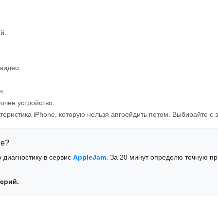
й.
видео.
н.
очее устройство.
еристика iPhone, которую нельзя апгрейдить потом. Выбирайте с 
ne?
 диагностику в сервис
AppleJam
. За 20 минут определю точную п
ерий.