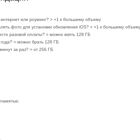
 интернет или роуминг? > +1 к большему объему
лять фото для установки обновления iOS? > +1 к большему объем
место разовой оплаты? > можно взять 128 ГБ
года? > можно брать 128 ГБ
инут за раз? > от 256 ГБ
 памятью.
.